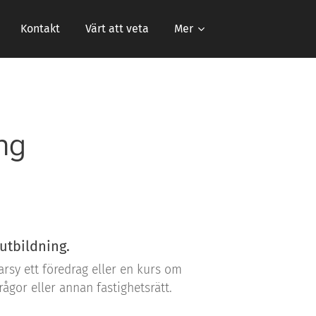
Kontakt
Värt att veta
Mer
ing
utbildning.
rsy ett föredrag eller en kurs om
rågor eller annan fastighetsrätt.