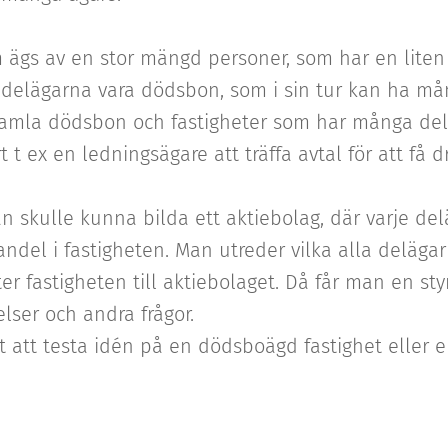
m ägs av en stor mängd personer, som har en liten
delägarna vara dödsbon, som i sin tur kan ha må
gamla dödsbon och fastigheter som har många delä
t t ex en ledningsägare att träffa avtal för att få d
 skulle kunna bilda ett aktiebolag, där varje delä
ndel i fastigheten. Man utreder vilka alla delägar
er fastigheten till aktiebolaget. Då får man en st
ser och andra frågor.
nt att testa idén på en dödsboägd fastighet eller