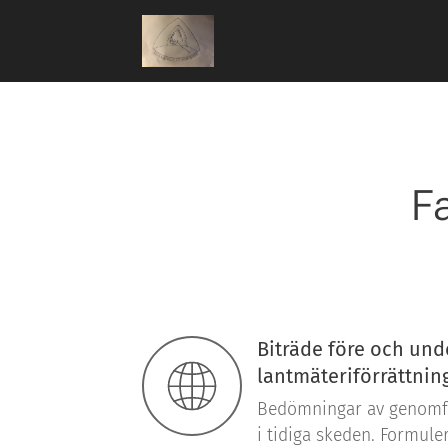
Fa
Biträde före och und
lantmäteriförrättnin
Bedömningar av genomför
i tidiga skeden. Formule