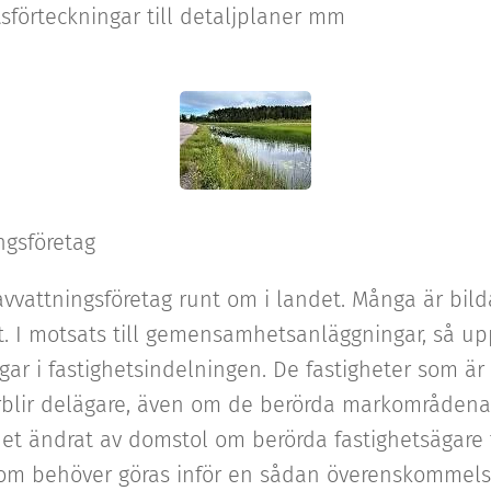
sförteckningar till detaljplaner mm
ngsföretag
vvattningsföretag runt om i landet. Många är bilda
et. I motsats till gemensamhetsanläggningar, så up
gar i fastighetsindelningen. De fastigheter som är
rblir delägare, även om de berörda markområdena 
å det ändrat av domstol om berörda fastighetsägar
om behöver göras inför en sådan överenskommels