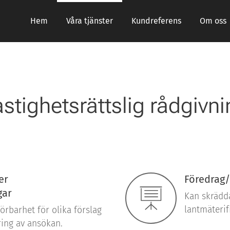
Hem
Våra tjänster
Kundreferens
Om oss
stighetsrättslig rådgivn
er
Föredrag/
gar
Kan skrädda
lantmäterif
barhet för olika förslag
ring av ansökan.