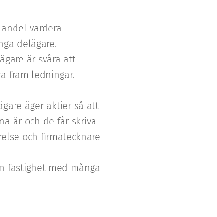
 andel vardera.
nga delägare.
gare är svåra att
ra fram ledningar.
gare äger aktier så att
na är och de får skriva
yrelse och firmatecknare
 en fastighet med många