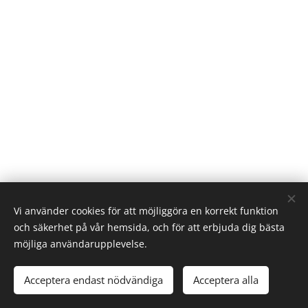
Vi använder cookies för att möjliggöra en korrekt funktion
och säkerhet på vår hemsida, och för att erbjuda dig bästa
möjliga användarupplevelse.
© 2022 Sten Runqvist Lantmäterikonsult, Munkebäcksgatan 14 A, 416 53
GÖTEBORG
Acceptera endast nödvändiga
Acceptera alla
Skapad med
Webnode
Cookies