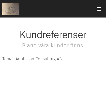
Kundreferenser
Bland våra kunder finns:
Tobias Adolfsson Consulting AB